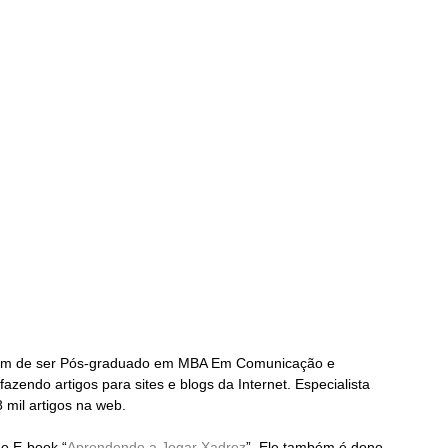
, além de ser Pós-graduado em MBA Em Comunicação e 
azendo artigos para sites e blogs da Internet. Especialista 
mil artigos na web.
 o E-book “
Aprendendo a Jogar Xadrez
”. Ele também é dono 