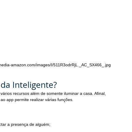
m.media-amazon.com/images/I/511R3odrRjL._AC_SX466_.jpg
a Inteligente?
r vários recursos além de somente iluminar a casa. Afinal, 
o app permite realizar várias funções.
ctar a presença de alguém;