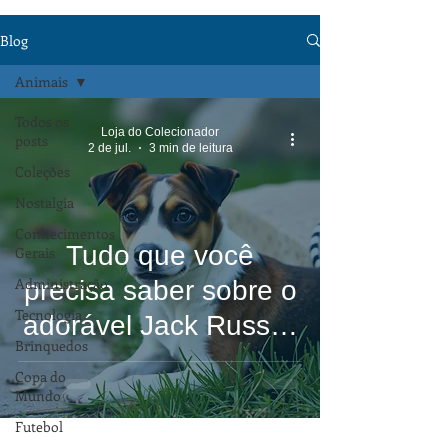
Blog
Animais
Todos os
Loja do Colecionador
posts
2 de jul.
3 min de leitura
Coleções
Nostalgia
Conhecimentos
Tudo que você
Gerais
Administração
precisa saber sobre o
Tecnologia
adorável Jack Russell
Brinquedos
Terrier
Copa do
Mundo
Futebol