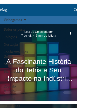
Blog
Videogames
Todos os posts
Loja do Colecionador
7 de jul.
3 min de leitura
Coleções
Nostalgia
Conhecimentos
Gerais
A Fascinante História
Administração
do Tetris e Seu
Tecnologia
Impacto na Indústria
Brinquedos
dos Videogames
Copa do
Mundo
Futebol
Figurinhas