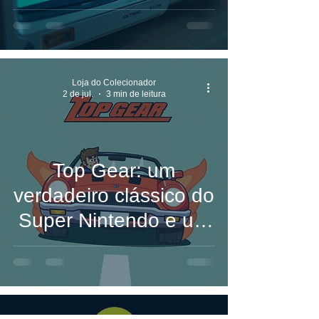
Importância na
Indústria dos Games
Loja do Colecionador
2 de jul.
3 min de leitura
Top Gear: um
verdadeiro clássico do
Super Nintendo e um
dos melhores jogos
de corrida de todos os
tempos
Loja do Colecionador