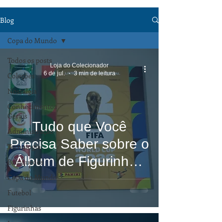
Blog
Copa do Mundo
Todos os posts
Loja do Colecionador
6 de jul.
3 min de leitura
Coleções
Nostalgia
Conhecimentos
Gerais
Tudo que Você
Administração
Precisa Saber sobre o
Tecnologia
Álbum de Figurinhas
Brinquedos
da Copa 2026 com
Copa do Mundo
Futebol
980 Figurinhas e
Figurinhas
Versões Exclusivas