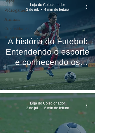
Jogos
Loja do Colecionador
Videogames
2 de jul.
4 min de leitura
Animais
Curiosidades
Histórias
A história do Futebol:
Entendendo o esporte
e conhecendo os
melhores jogadores
de todos os tempos
Loja do Colecionador
2 de jul.
6 min de leitura