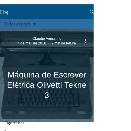
Blog
Todos os posts
Todos os posts
Claudio Veríssimo
4 de mai. de 2018
2 min de leitura
Coleções
Nostalgia
Conhecimentos
Gerais
Máquina de Escrever
Administração
Elétrica Olivetti Tekne
Tecnologia
3
Brinquedos
Copa do Mundo
Futebol
Figurinhas